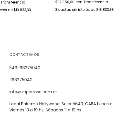
$37.350,00
con
Transferencia
Transferencia
3
cuotas sin interés de
$13.833,33
terés de
$13.833,33
CONTACTÁNOS
5491168275040
1168275040
info@superrosa.com.ar
Local Palermo Hollywood: Soler 5643, CABA Lunes a
Viernes 13 a 19 hs, Sábados 11 a 19 hs