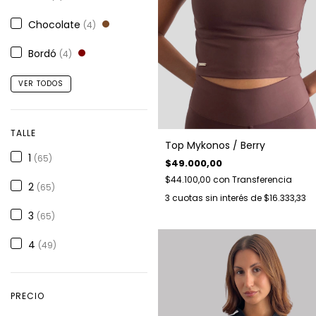
Chocolate
(4)
Bordó
(4)
VER TODOS
TALLE
Top Mykonos / Berry
1
(65)
$49.000,00
$44.100,00
con
Transferencia
2
(65)
3
cuotas sin interés de
$16.333,33
3
(65)
4
(49)
PRECIO