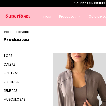
3 CUOTAS SIN INTERÉS / 10 % OFF TRANSFEREN
Inicio
Productos
Guía de ta
Inicio
.
Productos
Productos
TOPS
CALZAS
POLLERAS
VESTIDOS
REMERAS
MUSCULOSAS