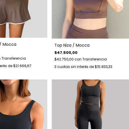
 / Mocca
Top Niza / Mocca
$47.500,00
n
Transferencia
$42.750,00
con
Transferencia
terés de
$21.666,67
3
cuotas sin interés de
$15.833,33