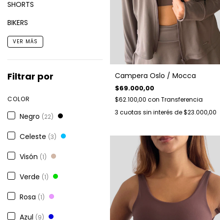
SHORTS
BIKERS
VER MÁS
Filtrar por
Campera Oslo / Mocca
$69.000,00
COLOR
$62.100,00
con
Transferencia
3
cuotas sin interés de
$23.000,00
Negro
(22)
Celeste
(3)
Visón
(1)
Verde
(1)
Rosa
(1)
Azul
(9)