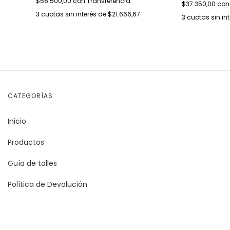
$58.500,00
con
Transferencia
$37.350,00
con
3
cuotas sin interés de
$21.666,67
3
cuotas sin in
CATEGORÍAS
Inicio
Productos
Guía de talles
Política de Devolución