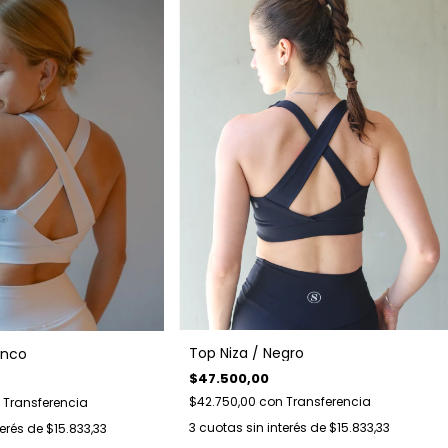
Top Niza / Negro
anco
$47.500,00
$42.750,00
con
Transferencia
Transferencia
3
cuotas sin interés de
$15.833,33
terés de
$15.833,33